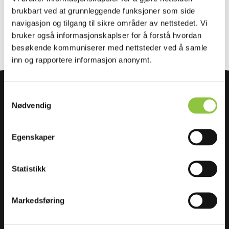
Nyeste først
brukbart ved at grunnleggende funksjoner som side
Eldste først
navigasjon og tilgang til sikre områder av nettstedet. Vi
bruker også informasjonskaplser for å forstå hvordan
besøkende kommuniserer med nettsteder ved å samle
inn og rapportere informasjon anonymt.
Samtykkevalg
Nødvendig
Egenskaper
Stiftelsen Norsk Mat er en uavhengig stiftelse som
Statistikk
bidrar til økt mangfold, kvalitet og verdiskaping i
norsk matproduksjon.
Markedsføring
Stiftelsen Norsk Mat
Ansatte i Stiftelsen Norsk Mat