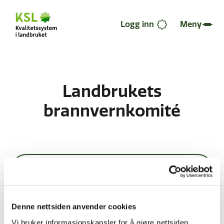
Hopp
til
hovedinnhold
Logg inn
Meny
Landbrukets
brannvernkomité
Kategorier
Nyeste først
Denne nettsiden anvender cookies
Vi bruker informasjonskapsler for å gjøre nettsiden