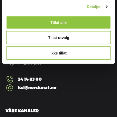
Personvernerklæring
Detaljer
Personvernerklæring – fagsystemer
KSL in english
Tillat alle
KONTAKT OSS
Tillat utvalg
Stiftelsen Norsk Mat
Møllergata 16
Ikke tillat
0179 Oslo
Orgnr.: 990675627
24 14 83 00
ksl@norskmat.no
VÅRE KANALER