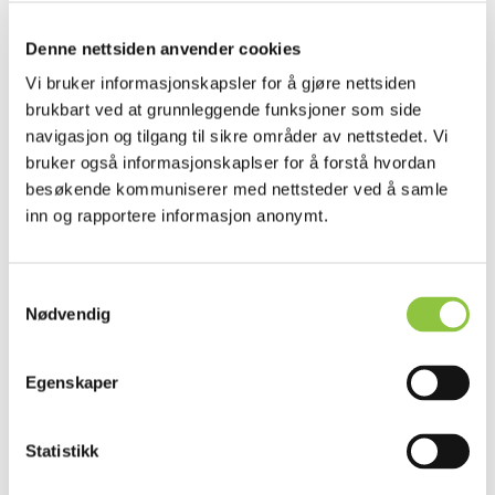
Driftsmeldinger – meldinger og varsler
Denne nettsiden anvender cookies
om nedetid, oppdateringer o.l.
Vi bruker informasjonskapsler for å gjøre nettsiden
brukbart ved at grunnleggende funksjoner som side
navigasjon og tilgang til sikre områder av nettstedet. Vi
bruker også informasjonskaplser for å forstå hvordan
Hva er KSL og hvordan henger KSL sammen
besøkende kommuniserer med nettsteder ved å samle
med Nyt Norge?
inn og rapportere informasjon anonymt.
Samtykkevalg
Nødvendig
Play
video
Egenskaper
HVA ER KSL?
Statistikk