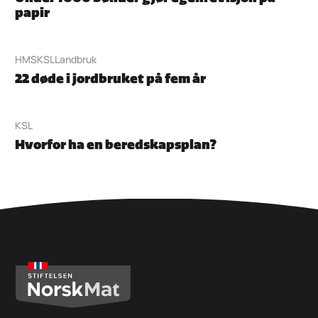
papir
HMS
KSL
Landbruk
22 døde i jordbruket på fem år
KSL
Hvorfor ha en beredskapsplan?