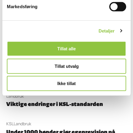
Markedsføring
Aktuelt fra KSL
Detaljer
HMS
KSL
Landbruk
TryggDrift er lansert!
Tillat alle
Tillat utvalg
KSL
Nyt Norge
KSL er enklere og nyttigere!
Ikke tillat
Landbruk
Viktige endringer i KSL-standarden
KSL
Landbruk
Under 1000 bønder gjør egenrevisjon på