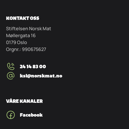
KONTAKT OSS
Stiftelsen Norsk Mat
Møllergata 16
0179 Oslo
Orgnr.: 990675627
24 14 83 00
ksl@norskmat.no
VÅRE KANALER
Facebook