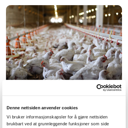
Sergey Bogdanov – stock.adobe.com
Sjekkliste
Denne nettsiden anvender cookies
Vi bruker informasjonskapsler for å gjøre nettsiden
Oppal – fjørfe (bokmål)
brukbart ved at grunnleggende funksjoner som side