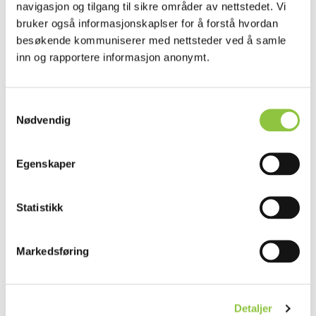
navigasjon og tilgang til sikre områder av nettstedet. Vi
Oppal – fjørfe (nynorsk)
bruker også informasjonskaplser for å forstå hvordan
besøkende kommuniserer med nettsteder ved å samle
inn og rapportere informasjon anonymt.
Samtykkevalg
Smittevern
Nødvendig
Egenskaper
MAL – Smittevernplan (plantegning over
dyre- og persontrafikk)
Statistikk
Slik kan du utarbeide en smittevernplan
Markedsføring
Eksempel på enkel skisse/plantegning
(fra Mattilsynet)
Detaljer