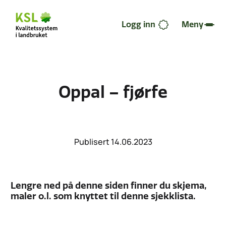
Hopp
til
hovedinnhold
Logg inn
Meny
Oppal – fjørfe
Publisert 14.06.2023
Lengre ned på denne siden finner du skjema,
maler o.l. som knyttet til denne sjekklista.