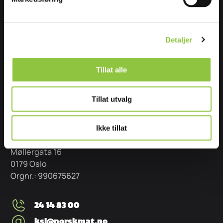
bidrar til økt mangfold, kvalitet og verdiskaping i
norsk matproduksjon.
Detaljer
Stiftelsen Norsk Mat
Ansatte i Stiftelsen Norsk Mat
Personvernerklæring
Tillat alle
Personvernerklæring – fagsystemer
KSL in english
Tillat utvalg
KONTAKT OSS
Ikke tillat
Stiftelsen Norsk Mat
Møllergata 16
0179 Oslo
Orgnr.: 990675627
24 14 83 00
ksl@norskmat.no