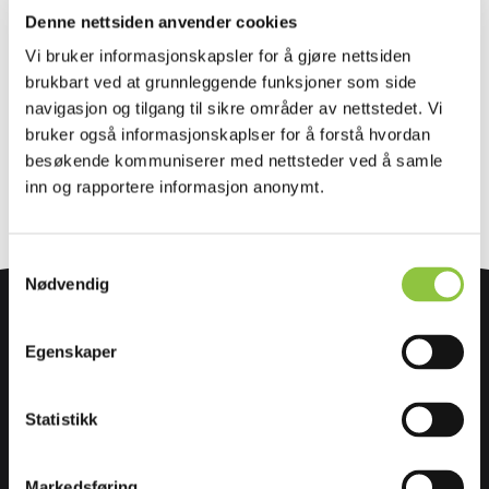
Denne nettsiden anvender cookies
KSL
Landbruk
Vi bruker informasjonskapsler for å gjøre nettsiden
Under 1000 bønder gjør egenrevisjon på
brukbart ved at grunnleggende funksjoner som side
papir
navigasjon og tilgang til sikre områder av nettstedet. Vi
bruker også informasjonskaplser for å forstå hvordan
besøkende kommuniserer med nettsteder ved å samle
inn og rapportere informasjon anonymt.
Samtykkevalg
Nødvendig
Egenskaper
Statistikk
Stiftelsen Norsk Mat er en uavhengig stiftelse som
Markedsføring