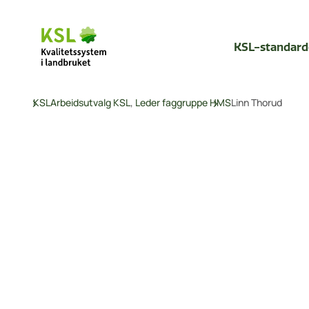
Hopp
til
hovedinnhold
KSL-standar
KSL
Arbeidsutvalg KSL
,
Leder faggruppe HMS
Linn Thorud