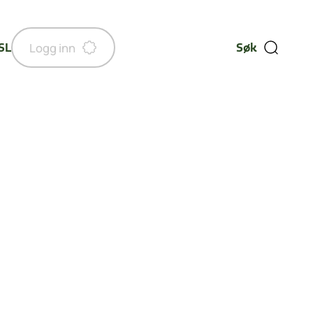
Logg inn
Søk
SL