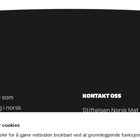
KONTAKT OSS
e som
g i norsk
Stiftelsen Norsk Mat
Møllergata 16
r cookies
0179 Oslo
ler for å gjøre nettsiden brukbart ved at grunnleggende funksjo