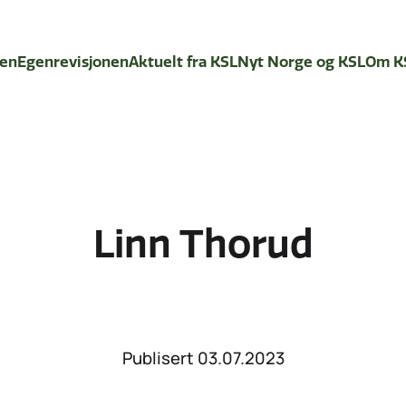
den
Egenrevisjonen
Aktuelt fra KSL
Nyt Norge og KSL
Om K
Linn Thorud
Publisert 03.07.2023